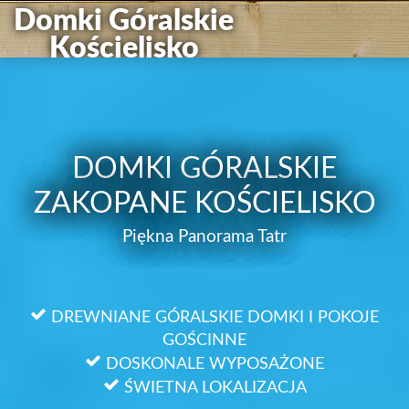
Domki Góralskie
Kościelisko
DOMKI GÓRALSKIE
ZAKOPANE KOŚCIELISKO
Piękna Panorama Tatr
DREWNIANE GÓRALSKIE DOMKI I POKOJE
GOŚCINNE
DOSKONALE WYPOSAŻONE
ŚWIETNA LOKALIZACJA