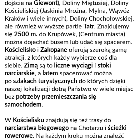
dojście na
Giewont
), Doliny Miętusiej, Doliny
Kościeliskiej (Jaskinia Mroźna, Mylna, Wąwóz
Kraków i wiele innych), Doliny Chochołowskiej,
ale również w wyższe partie
Tatr
. Znajdujemy
się
2500 m.
do Krupówek, (Centrum miasta)
można dojechać busem lub udać się spacerem.
Kościelisko
i
Zakopane
oferują szeroką gamę
atrakcji, z których każdy wybierze coś dla
siebie.
Zimą
są to
liczne wyciągi
i
stoki
narciarskie
, a
latem
spacerować można
po
szlakach turystycznych
do których dzięki
naszej lokalizacji dotrą Państwo w wiele miejsc
bez
potrzeby przemieszczania się
samochodem
.
W
Kościelisku
znajdują się też trasy do
narciarstwa biegowego
na Chotarzu i
ścieżki
rowerowe
. Na każdym kroku można znaleźć