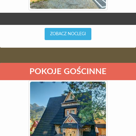
ZOBACZ NOCLEGI
POKOJE GOŚCINNE
STYRCZULÓWKA