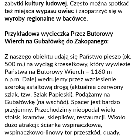
zabytki
kultury ludowej
. Często można spotkać
też miejsca
wypasu owiec
i zaopatrzyć się w
wyroby regionalne w bacówce.
Przykładowa wycieczka Przez Butorowy
Wierch na Gubałówkę do Zakopanego:
Z naszego obiektu udają się Państwo pieszo (ok.
500 m.) na wyciąg krzesełkowy, który wywiezie
Państwa na Butorowy Wierch – 1160 m
n.p.m. Dalej wędrujemy przez wzniesienie
szeroką asfaltową drogą (aktualnie czerwony
szlak, tzw. Szlak Papieski). Podążamy na
Gubałówkę (na wschód). Spacer jest bardzo
przyjemny. Przechodzimy nieopodal wielu
stoisk, kramów, sklepików, restauracji. Wkoło
dużo atrakcji: ścianka wspinaczkowa,
wspinaczkowo-linowy tor przeszkód, quady,