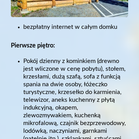
bezpłatny internet w całym domku
Pierwsze piętro:
Pokój dzienny z kominkiem (drewno
jest wliczone w cenę pobytu), stołem,
krzesłami, dużą szafą, sofa z funkcją
spania na dwie osoby, łóżeczko
turystyczne, krzesełko do karmienia,
telewizor, aneks kuchenny z płytą
indukcyjną, okapem,
zlewozmywakiem, kuchenką
mikrofalową, czajnik bezprzewodowy,
lodówką, naczyniami, garnkami
(patelnie itp.), szklankami, sztućcami.