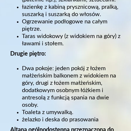
łazienkę z kabiną prysznicową, pralką,
suszarką i suszarką do włosów.
Ogrzewanie podłogowe na całym
piętrze.
Taras widokowy (z widokiem na góry) z
ławami i stołem.
Drugie piętro:
Dwa pokoje: jeden pokój z łożem
małżeńskim balkonem z widokiem na
góry, drugi z łożem małżeńskim,
dodatkowym osobnym łóżkiem i
antresolą z funkcją spania na dwie
osoby.
Toaleta z umywalką.
żelazko i deska do prasowania
Altana ogólnodostępna przeznaczona do