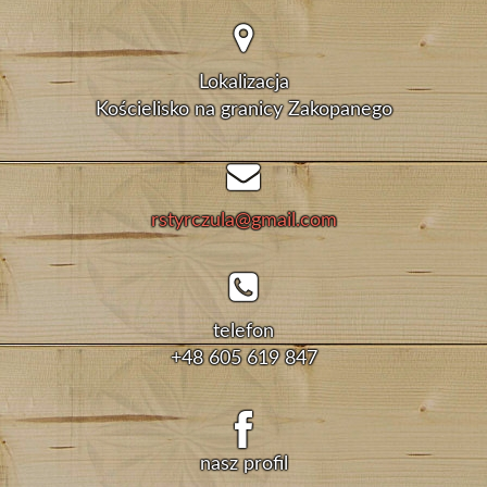
Lokalizacja
Kościelisko na granicy Zakopanego
rstyrczula@gmail.com
telefon
+48 605 619 847
nasz profil